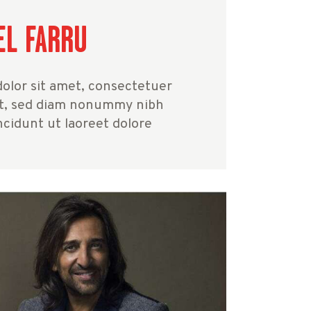
EL FARRU
olor sit amet, consectetuer
lit, sed diam nonummy nibh
cidunt ut laoreet dolore