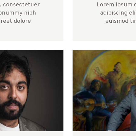
, consectetuer
Lorem ipsum d
 nonummy nibh
adipiscing e
oreet dolore
euismod tin