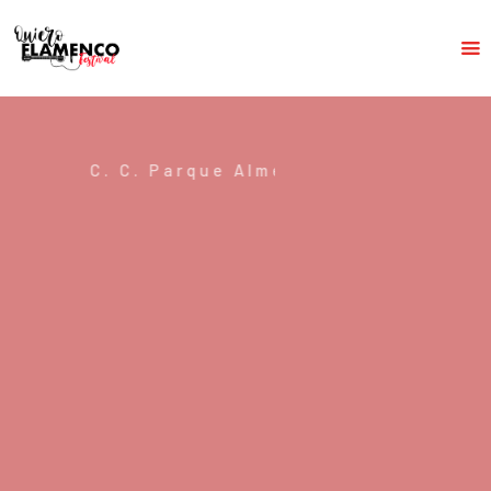
INICIO
EL FESTIVAL
C
.
C
.
P
a
r
q
u
e
A
l
m
e
n
a
r
a
HISTORIA
PROGRAMACIÓN
NOTICIAS
CONTACTO
T
Ó
A
L
T