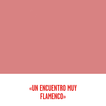
E
R
I
C
N
A
V
D
A
A
Z
A
I
E
N
E
L
O
E
F
C
U
T
M
«
M
U
N
E
R
U
L
E
O
N
L
A
C
N
O
Y
N
»
«UN ENCUENTRO MUY
FLAMENCO»